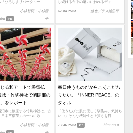
る「ひろしまリバークルー…
し続ける台中の魅力に触れるディ…
小林智明・小林優
旅色プラス編集部
62584 Point
子
oint
PR
感じる和アートで暑気払
毎日使うものだからこそこだわ
宮城・竹駒神社で初開催の
りたい。「INNER PEACE」の
詣」をレポート
タオル
岩沼市に鎮座する竹駒神社は、古
「使うたびに肌に優しく馴染み、気持ち
「日本三稲荷」の一つに数…
いい」そんな機能性と上質さを目…
小林智明・小林優
himeno-a
76846 Point
PR
子
oint