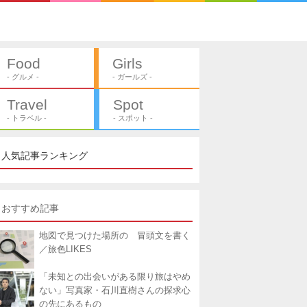
Food
Girls
- グルメ -
- ガールズ -
Travel
Spot
- トラベル -
- スポット -
人気記事ランキング
おすすめ記事
地図で見つけた場所の 冒頭文を書く
／旅色LIKES
「未知との出会いがある限り旅はやめ
ない」写真家・石川直樹さんの探求心
の先にあるもの