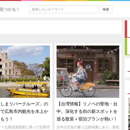
見つかる！
ろしまリバークルーズ」の
【台湾情報】リノベの聖地・台
船で広島市内観光を水上か
中。深化する街の新スポットを
しもう！
巡る散策＋宿泊プランが熱い！
クトな観光遊覧船に乗って広島市
台中の文化の薫りは路地裏にあり。進化