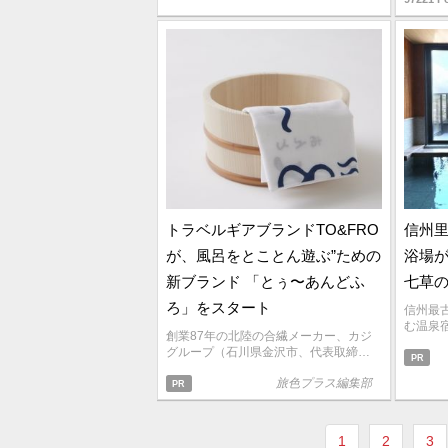
トラベルギアブランドTO&FRO
信州里
が、風呂をとことん遊ぶ”ための
浴場
新ブランド 「とぅ〜あんどふ
七草
ろ」をスタート
信州最
む温泉
創業87年の北陸の合繊メーカー、カジ
グループ（石川県金沢市、代表取締…
PR
旅色プラス編集部
PR
1
2
3