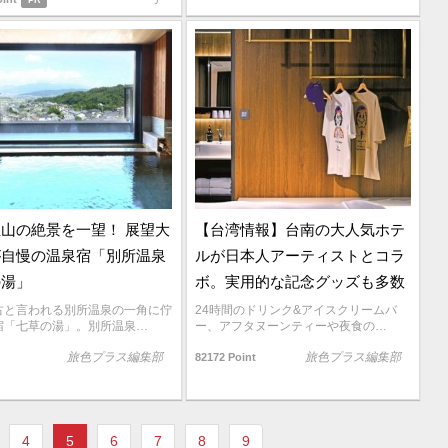
PR
山の絶景を一望！ 展望大
【台湾情報】台南の大人気ホテ
が自慢の温泉宿「別所温泉
ルが日本人アーティストとコラ
の湯」
ボ。実用的な記念グッズも多数
古と言われる別所温泉の一角に佇
24時間のドリンク&アイスクリームバ
宿「七草の湯」。別所温泉…
ー、アフタヌーンティーや夜食の…
旅色プラス編集部
旅色プラス編集部
82172 Point
4
5
6
7
8
9