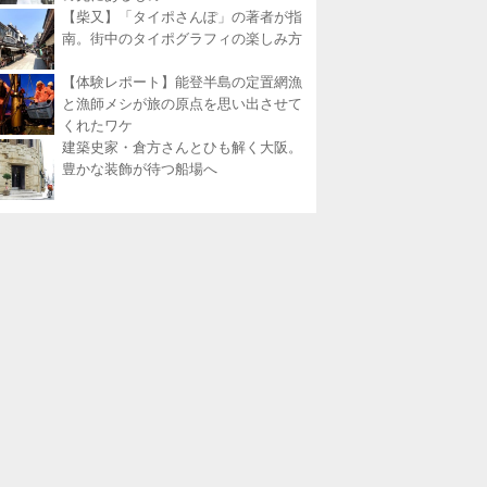
【柴又】「タイポさんぽ」の著者が指
南。街中のタイポグラフィの楽しみ方
【体験レポート】能登半島の定置網漁
と漁師メシが旅の原点を思い出させて
くれたワケ
建築史家・倉方さんとひも解く大阪。
豊かな装飾が待つ船場へ