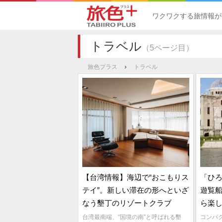
ワクワクする旅情報が
トラベル
（5ページ目）
›
旅色プラス
トラベル
【台湾情報】海辺で“おこもりス
「ひ
テイ”。新しい滞在の形へといざ
遊覧
なう墾丁のリゾートクラブ
ら楽
台湾最南端、“国境の南”と呼ばれる墾
コンパ