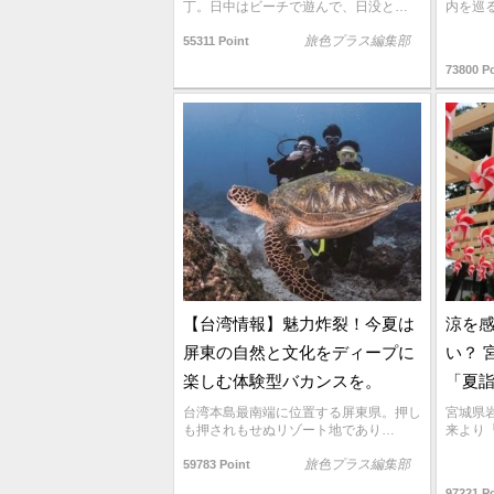
丁。日中はビーチで遊んで、日没と…
内を巡
旅色プラス編集部
55311 Point
73800 P
【台湾情報】魅力炸裂！今夏は
涼を
屏東の自然と文化をディープに
い？ 
楽しむ体験型バカンスを。
「夏
台湾本島最南端に位置する屏東県。押し
宮城県
も押されもせぬリゾート地であり…
来より
旅色プラス編集部
59783 Point
97221 P