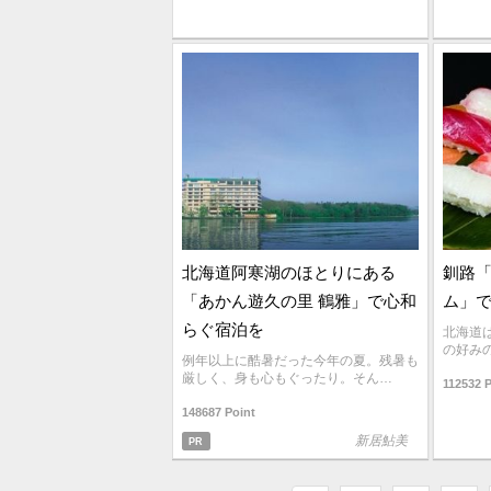
北海道阿寒湖のほとりにある
釧路
「あかん遊久の里 鶴雅」で心和
ム」
らぐ宿泊を
北海道
の好み
例年以上に酷暑だった今年の夏。残暑も
厳しく、身も心もぐったり。そん…
112532 
148687 Point
新居鮎美
PR