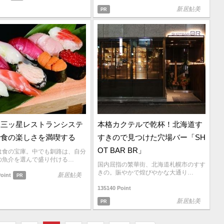
新居鮎美
PR
「三ッ星レストランシステ
本格カクテルで乾杯！北海道す
で食の楽しさを満喫する
すきので見つけた穴場バー「SH
OT BAR BR」
は食の宝庫。中でも釧路は、自分
の魚介を選んで盛り付ける…
国内屈指の繁華街、北海道札幌市のすす
きの。賑やかで煌びやかな大通り…
新居鮎美
Point
PR
135140 Point
新居鮎美
PR