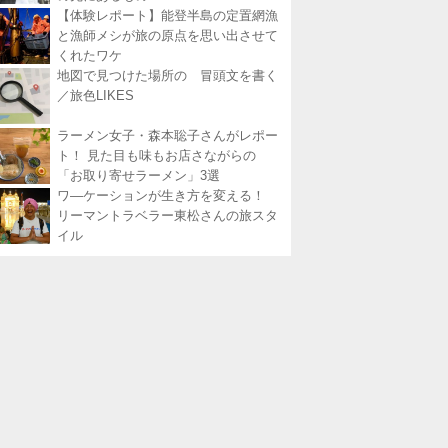
【体験レポート】能登半島の定置網漁
と漁師メシが旅の原点を思い出させて
くれたワケ
地図で見つけた場所の 冒頭文を書く
／旅色LIKES
ラーメン女子・森本聡子さんがレポー
ト！ 見た目も味もお店さながらの
「お取り寄せラーメン」3選
ワ―ケーションが生き方を変える！
リーマントラベラー東松さんの旅スタ
イル