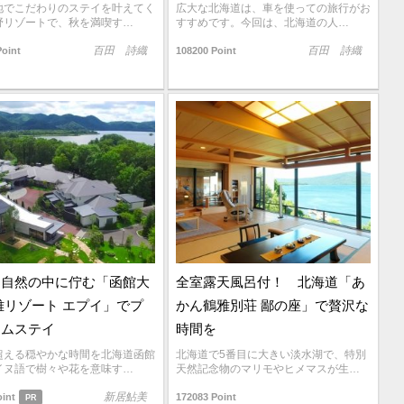
地でこだわりのステイを叶えてく
広大な北海道は、車を使っての旅行がお
野リゾートで、秋を満喫す…
すすめです。今回は、北海道の人…
百田 詩織
百田 詩織
Point
108200 Point
な自然の中に佇む「函館大
全室露天風呂付！ 北海道「あ
雅リゾート エプイ」でプ
かん鶴雅別荘 鄙の座」で贅沢な
アムステイ
時間を
超える穏やかな時間を北海道函館
北海道で5番目に大きい淡水湖で、特別
イヌ語で樹々や花を意味す…
天然記念物のマリモやヒメマスが生…
新居鮎美
oint
172083 Point
PR