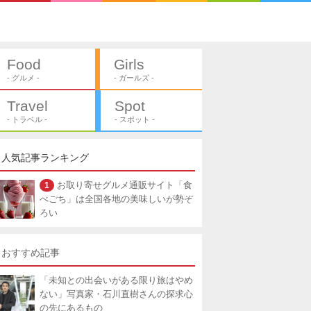
Food
Girls
- グルメ -
- ガールズ -
Travel
Spot
- トラベル -
- スポット -
人気記事ランキング
1
お取り寄せグルメ通販サイト「食
べごち」は全国各地の美味しいが勢ぞ
ろい
おすすめ記事
「未知との出会いがある限り旅はやめ
ない」写真家・石川直樹さんの探求心
の先にあるもの