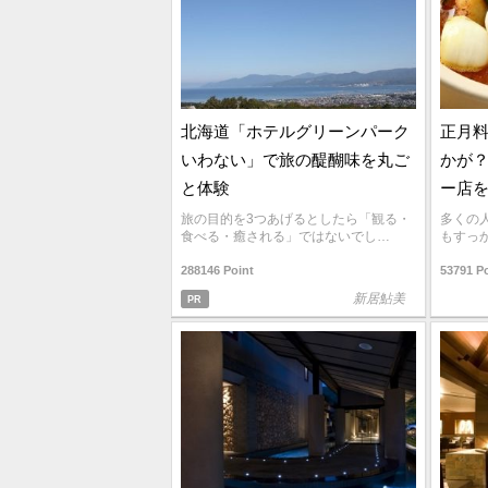
北海道「ホテルグリーンパーク
正月
いわない」で旅の醍醐味を丸ご
かが？
と体験
ー店
旅の目的を3つあげるとしたら「観る・
多くの
食べる・癒される」ではないでし…
もすっ
288146 Point
53791 P
新居鮎美
PR