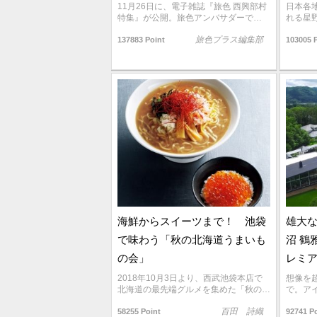
11月26日に、電子雑誌『旅色 西興部村
日本各
特集』が公開。旅色アンバサダーで…
れる星
旅色プラス編集部
137883 Point
103005 
海鮮からスイーツまで！ 池袋
雄大
で味わう「秋の北海道うまいも
沼 鶴
の会」
レミ
2018年10月3日より、西武池袋本店で
想像を
北海道の最先端グルメを集めた「秋の…
で。ア
百田 詩織
58255 Point
92741 P