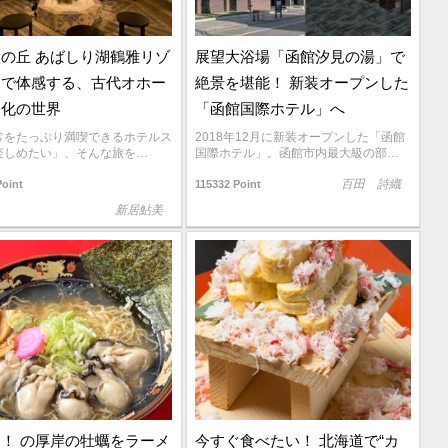
の丘 あばしり湖鶴雅リゾ
展望大浴場「函館汐見の湯」で
」で体感する、古代オホー
絶景を堪能！ 新装オープンした
文化の世界
「函館国際ホテル」へ
常をたっぷり満喫できるホテルス
2018年12月に新装オープンした「函館
楽しめたい」、そんな旅を…
国際ホテル」。函館市内最大級の部…
百田 詩織
Point
115332 Point
新居鮎美
！ の厚岸の牡蠣をラーメ
今すぐ食べたい！ 北海道で“カ