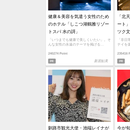
健康＆美容を気遣う女性のため
「北天
のホテル「しこつ湖鶴雅リゾー
ート
トスパ 水の謌」
ツク
「いつまでも健康で美しくいたい」。そ
「非日
んな女性の永遠のテーマを掲げる…
テイを
240274 Point
235416 
新居鮎美
PR
PR
釧路市観光大使・池端レイナが
今が旬