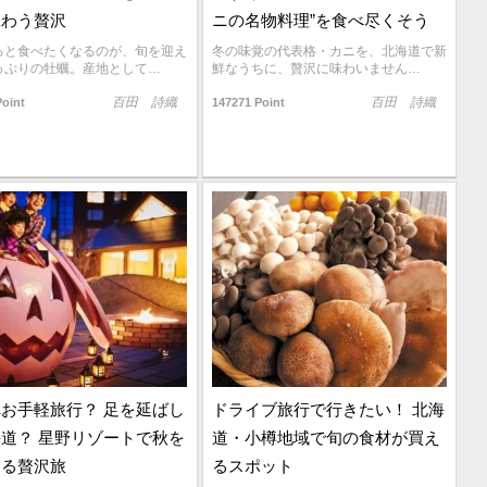
味わう贅沢
ニの名物料理”を食べ尽くそう
ると食べたくなるのが、旬を迎え
冬の味覚の代表格・カニを、北海道で新
っぷりの牡蠣。産地として…
鮮なうちに、贅沢に味わいません…
百田 詩織
百田 詩織
Point
147271 Point
お手軽旅行？ 足を延ばし
ドライブ旅行で行きたい！ 北海
道？ 星野リゾートで秋を
道・小樽地域で旬の食材が買え
する贅沢旅
るスポット