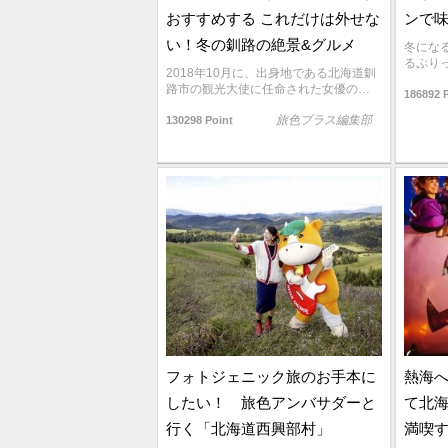
おすすめする これだけは外せな
ンで
い！冬の釧路の絶景&グルメ
冬にな
るぷり
2018年10月に、出身地である北海道釧
路市の観光大使に任命された女優の…
186892 
旅色プラス編集部
130298 Point
フォトジェニック旅のお手本に
熱海へ
したい！ 旅色アンバサダーと
て北海
行く「北海道西興部村」
満喫